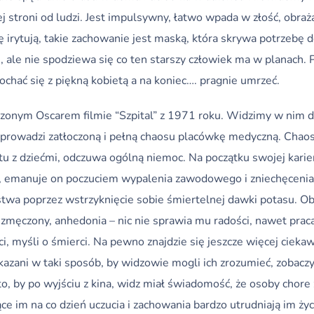
ej stroni od ludzi. Jest impulsywny, łatwo wpada w złość, obraża
 irytują, takie zachowanie jest maską, która skrywa potrzebę d
le nie spodziewa się co ten starszy człowiek ma w planach. P
ochać się z piękną kobietą a na koniec…. pragnie umrzeć.
odzonym Oscarem filmie “Szpital” z 1971 roku. Widzimy w nim
ry prowadzi zatłoczoną i pełną chaosu placówkę medyczną. Cha
u z dziećmi, odczuwa ogólną niemoc. Na początku swojej karie
 emanuje on poczuciem wypalenia zawodowego i zniechęcenia.
twa poprzez wstrzyknięcie sobie śmiertelnej dawki potasu. Obj
e zmęczony, anhedonia – nic nie sprawia mu radości, nawet prac
ci, myśli o śmierci. Na pewno znajdzie się jeszcze więcej ciekaw
kazani w taki sposób, by widzowie mogli ich zrozumieć, zobaczy
o, by po wyjściu z kina, widz miał świadomość, że osoby chore 
zące im na co dzień uczucia i zachowania bardzo utrudniają im ży