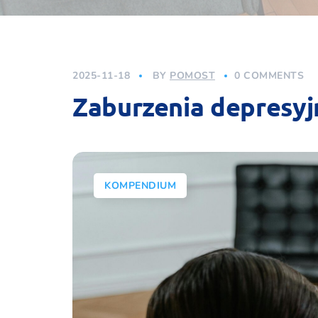
2025-11-18
BY
POMOST
0 COMMENTS
Zaburzenia depresyj
KOMPENDIUM