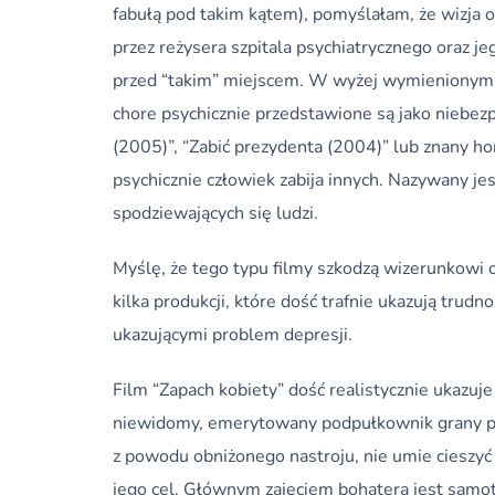
fabułą pod takim kątem), pomyślałam, że wizja 
przez reżysera szpitala psychiatrycznego oraz 
przed “takim” miejscem. W wyżej wymienionym fil
chore psychicznie przedstawione są jako niebez
(2005)”, “Zabić prezydenta (2004)” lub znany ho
psychicznie człowiek zabija innych. Nazywany je
spodziewających się ludzi.
Myślę, że tego typu filmy szkodzą wizerunkowi o
kilka produkcji, które dość trafnie ukazują trud
ukazującymi problem depresji.
Film “Zapach kobiety” dość realistycznie ukazuj
niewidomy, emerytowany podpułkownik grany prze
z powodu obniżonego nastroju, nie umie cieszyć 
jego cel. Głównym zajęciem bohatera jest samot