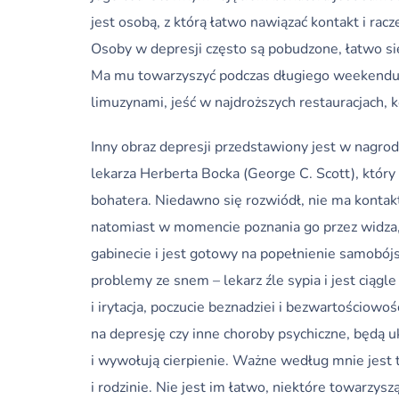
jest osobą, z którą łatwo nawiązać kontakt i racz
Osoby w depresji często są pobudzone, łatwo się
Ma mu towarzyszyć podczas długiego weekendu, a
limuzynami, jeść w najdroższych restauracjach, k
Inny obraz depresji przedstawiony jest w nagr
lekarza Herberta Bocka (George C. Scott), któ
bohatera. Niedawno się rozwiódł, nie ma kontakt
natomiast w momencie poznania go przez widza,
gabinecie i jest gotowy na popełnienie samobójs
problemy ze snem – lekarz źle sypia i jest ciągl
i irytacja, poczucie beznadziei i bezwartościowoś
na depresję czy inne choroby psychiczne, będą u
i wywołują cierpienie. Ważne według mnie jest t
i rodzinie. Nie jest im łatwo, niektóre towarzys