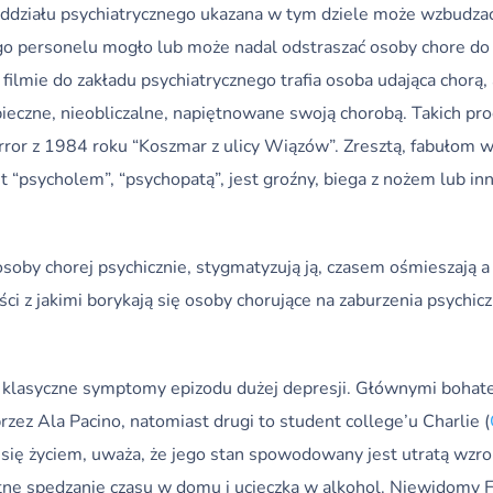
oddziału psychiatrycznego ukazana w tym dziele może wzbudzać
jego personelu mogło lub może nadal odstraszać osoby chore do
mie do zakładu psychiatrycznego trafia osoba udająca chorą, a
pieczne, nieobliczalne, napiętnowane swoją chorobą. Takich pr
rror z 1984 roku “Koszmar z ulicy Wiązów”. Zresztą, fabułom wi
st “psycholem”, “psychopatą”, jest groźny, biega z nożem lub i
soby chorej psychicznie, stygmatyzują ją, czasem ośmieszają a
ności z jakimi borykają się osoby chorujące na zaburzenia psych
e klasyczne symptomy epizodu dużej depresji. Głównymi bohate
z Ala Pacino, natomiast drugi to student college’u Charlie (
się życiem, uważa, że jego stan spowodowany jest utratą wzroku
ne spędzanie czasu w domu i ucieczka w alkohol. Niewidomy Fr