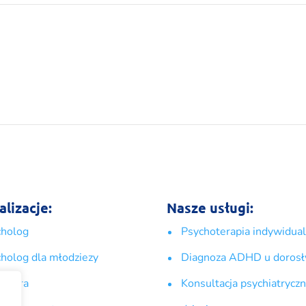
alizacje:
Nasze usługi:
cholog
Psychoterapia indywidua
holog dla młodziezy
Diagnoza ADHD u dorosł
hiatra
Konsultacja psychiatryczn