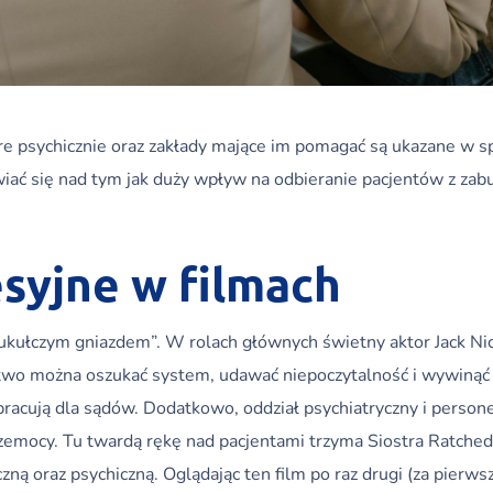
ore psychicznie oraz zakłady mające im pomagać są ukazane w 
wiać się nad tym jak duży wpływ na odbieranie pacjentów z zab
syjne w filmach
kukułczym gniazdem”. W rolach głównych świetny aktor Jack Nic
łatwo można oszukać system, udawać niepoczytalność i wywinąć
racują dla sądów. Dodatkowo, oddział psychiatryczny i personel
zemocy. Tu twardą rękę nad pacjentami trzyma Siostra Ratche
ną oraz psychiczną. Oglądając ten film po raz drugi (za pierws