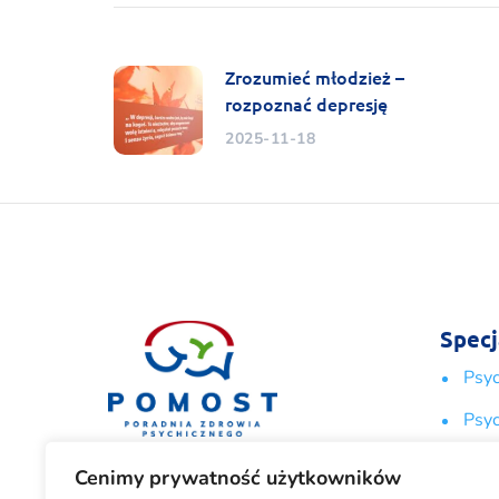
Zrozumieć młodzież –
rozpoznać depresję
2025-11-18
Specj
Psy
Psyc
Poradnia jest prowadzona
Psyc
Cenimy prywatność użytkowników
przez Stowarzyszenie Młodzieży