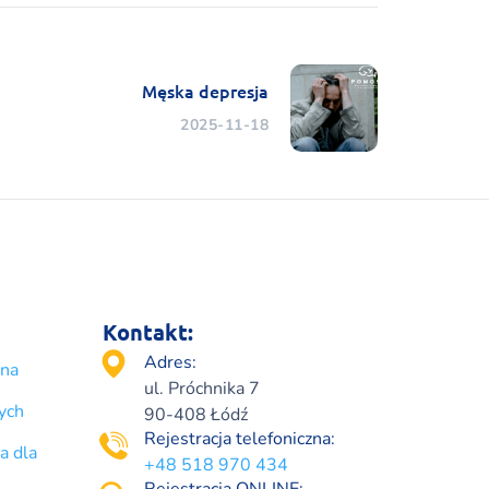
Męska depresja
2025-11-18
Kontakt:
Adres:
lna
ul. Próchnika 7
ych
90-408 Łódź
Rejestracja telefoniczna:
a dla
+48 518 970 434