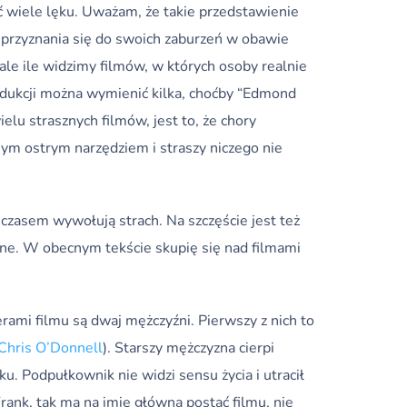
 wiele lęku. Uważam, że takie przedstawienie
 przyznania się do swoich zaburzeń w obawie
le ile widzimy filmów, w których osoby realnie
odukcji można wymienić kilka, choćby “Edmond
elu strasznych filmów, jest to, że chory
nnym ostrym narzędziem i straszy niczego nie
 czasem wywołują strach. Na szczęście jest też
iczne. W obecnym tekście skupię się nad filmami
rami filmu są dwaj mężczyźni. Pierwszy z nich to
Chris O’Donnell
). Starszy mężczyzna cierpi
. Podpułkownik nie widzi sensu życia i utracił
ank, tak ma na imię główna postać filmu, nie