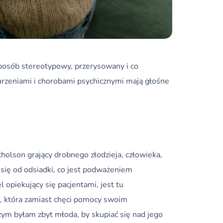
sposób stereotypowy, przerysowany i co
urzeniami i chorobami psychicznymi mają głośne
holson grający drobnego złodzieja, człowieka,
 się od odsiadki, co jest podważeniem
 opiekujący się pacjentami, jest tu
d, która zamiast chęci pomocy swoim
zym byłam zbyt młoda, by skupiać się nad jego