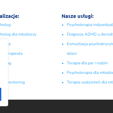
alizacje:
Nasze usługi:
cholog
Psychoterapia indywidua
holog dla młodziezy
Diagnoza ADHD u dorosł
hiatra
Konsultacja psychiatryczn
hoterapeuta
dzieci
suolog
Terapia dla par i rodzin
agog
Psychoterapia dla młodzi
h i mentoring
Terapia uzależnień dla m