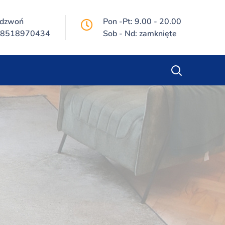
dzwoń
Pon -Pt: 9.00 - 20.00
8518970434
Sob - Nd: zamknięte