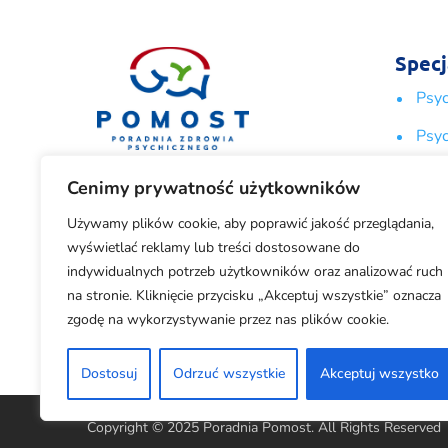
Specj
Psy
Psyc
Poradnia jest prowadzona
Psyc
Cenimy prywatność użytkowników
przez Stowarzyszenie Młodzieży
Psyc
Używamy plików cookie, aby poprawić jakość przeglądania,
i Osób z Problemami Psychicznymi
wyświetlać reklamy lub treści dostosowane do
Sek
ich Rodzin i Przyjaciół „POMOST”.
indywidualnych potrzeb użytkowników oraz analizować ruch
Ped
na stronie. Kliknięcie przycisku „Akceptuj wszystkie” oznacza
zgodę na wykorzystywanie przez nas plików cookie.
Coac
Dostosuj
Odrzuć wszystkie
Akceptuj wszystko
Copyright © 2025 Poradnia Pomost. All Rights Reserved