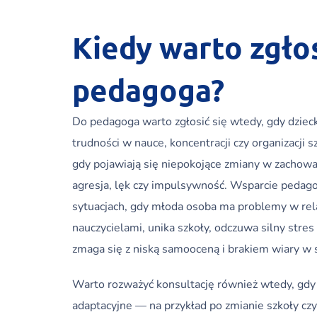
Kiedy warto zgłos
pedagoga?
Do pedagoga warto zgłosić się wtedy, gdy dziec
trudności w nauce, koncentracji czy organizacji 
gdy pojawiają się niepokojące zmiany w zachowan
agresja, lęk czy impulsywność. Wsparcie pedag
sytuacjach, gdy młoda osoba ma problemy w rela
nauczycielami, unika szkoły, odczuwa silny stres
zmaga się z niską samooceną i brakiem wiary w s
Warto rozważyć konsultację również wtedy, gdy
adaptacyjne — na przykład po zmianie szkoły c