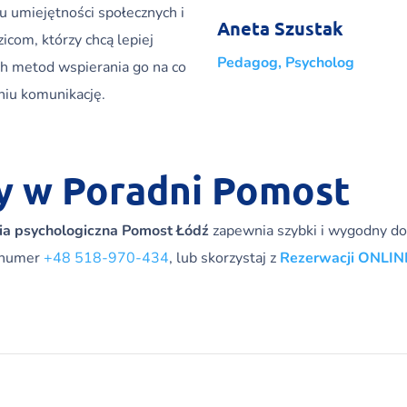
u umiejętności społecznych i
Aneta Szustak
com, którzy chcą lepiej
Pedagog, Psycholog
ch metod wspierania go na co
niu komunikację.
y w Poradni Pomost
ia psychologiczna Pomost Łódź
zapewnia szybki i wygodny dos
d numer
+48 518-970-434
, lub skorzystaj z
Rezerwacji ONLIN