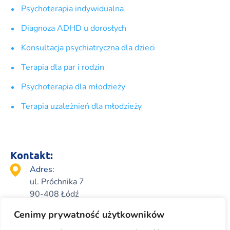
Psychoterapia indywidualna
Diagnoza ADHD u dorosłych
Konsultacja psychiatryczna dla dzieci
Terapia dla par i rodzin
Psychoterapia dla młodzieży
Terapia uzależnień dla młodzieży
Kontakt:
Adres:
ul. Próchnika 7
90-408 Łódź
Rejestracja telefoniczna:
Cenimy prywatność użytkowników
+48 518 970 434
Rejestracja ONLINE: